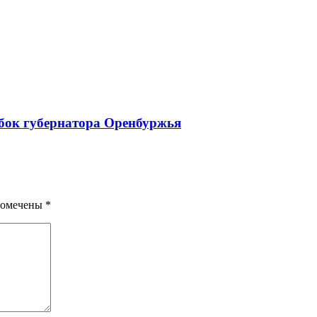
бок губернатора Оренбуржья
помечены
*