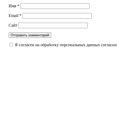
Имя
*
Email
*
Сайт
Я согласен на обработку персональных данных согласн
Новая учебная программа: что изменится в шк
В Оренбуржье стартовали соревнования по стр