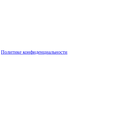
о
Политике конфиденциальности
олах Оренбуржья с 1 сентября
ельбе на дальние дистанции