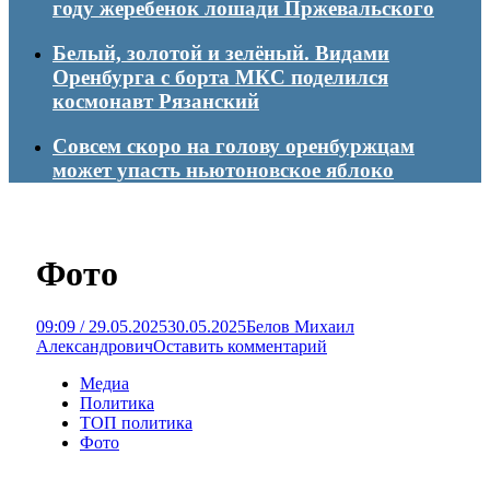
году жеребенок лошади Пржевальского
Белый, золотой и зелёный. Видами
Оренбурга с борта МКС поделился
космонавт Рязанский
Совсем скоро на голову оренбуржцам
может упасть ньютоновское яблоко
Фото
09:09 / 29.05.2025
30.05.2025
Белов Михаил
Александрович
Оставить комментарий
Медиа
Политика
ТОП политика
Фото