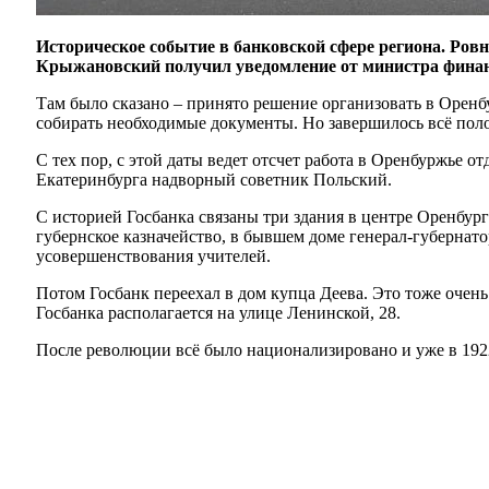
Историческое событие в банковской сфере региона. Ровно
Крыжановский получил уведомление от министра финан
Там было сказано – принято решение организовать в Оренбу
собирать необходимые документы. Но завершилось всё по
С тех пор, с этой даты ведет отсчет работа в Оренбуржье о
Екатеринбурга надворный советник Польский.
С историей Госбанка связаны три здания в центре Оренбург
губернское казначейство, в бывшем доме генерал-губернато
усовершенствования учителей.
Потом Госбанк переехал в дом купца Деева. Это тоже очень
Госбанка располагается на улице Ленинской, 28.
После революции всё было национализировано и уже в 1922