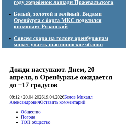
году жеребенок лошади Пржевальского
Белый, золотой и зелёный. Видами
Оренбурга с борта МКС поделился
космонавт Рязанский
Совсем скоро на голову оренбуржцам
может упасть ньютоновское яблоко
Дожди наступают. Днем, 20
апреля, в Оренбуржье ожидается
до +17 градусов
08:12 / 20.04.2026
19.04.2026
Белов Михаил
Александрович
Оставить комментарий
Общество
Погода
ТОП общество