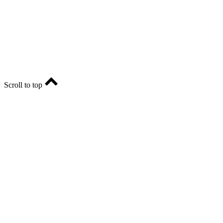
Учредитель - АО «РИА «Оренбуржье».
Главный редактор - Марина Николаевна Шарт
E-mail: ria-56@yandex.ru, телефон: +79096123281.
Реклама: ria56-reklama@ya.ru.
Scroll to top