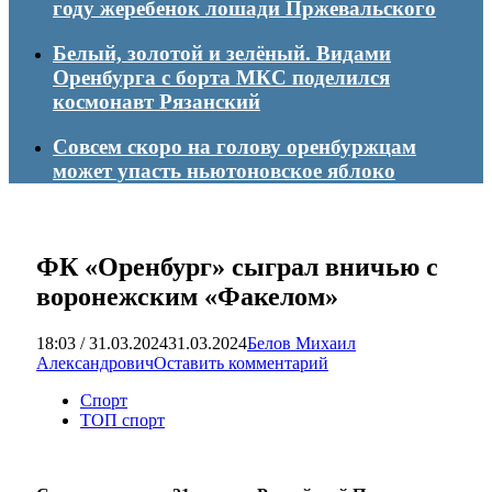
году жеребенок лошади Пржевальского
Белый, золотой и зелёный. Видами
Оренбурга с борта МКС поделился
космонавт Рязанский
Совсем скоро на голову оренбуржцам
может упасть ньютоновское яблоко
ФК «Оренбург» сыграл вничью с
воронежским «Факелом»
18:03 / 31.03.2024
31.03.2024
Белов Михаил
Александрович
Оставить комментарий
Спорт
ТОП спорт