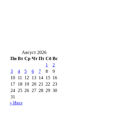
В Росводоканал Оренбург рассказали о
системной работе с кадрами
«Вода ошибок не прощает»: в Оренбуржье
продолжаются рейды по безопасности на
водоёмах
Август 2026
Пн
Вт
Ср
Чт
Пт
Сб
Вс
1
2
3
4
5
6
7
8
9
10
11
12
13
14
15
16
17
18
19
20
21
22
23
24
25
26
27
28
29
30
31
« Июл
18+