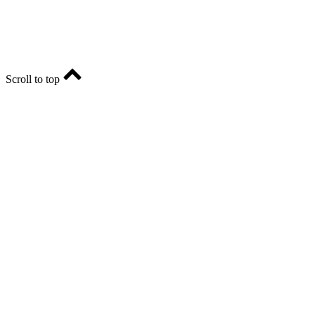
E-mail: ria-56@yandex.ru, телефон: +79096123281.
Реклама: ria56-reklama@ya.ru.
Scroll to top