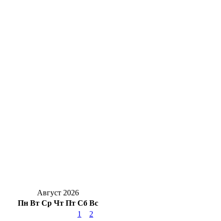
Солнцев открыл хоккейный турнир на
Кубок губернатора Оренбуржья
Стали известны подробности ДТП у
Весеннего, есть пострадавший
Уральская Сталь подарила 250 школьных
наборов первоклассникам – детям своих
сотрудников
Жуть под Оренбургом: в Переволоцком
районе в ДТП с двумя грузовиками
погибли двое
Август 2026
Пн
Вт
Ср
Чт
Пт
Сб
Вс
1
2