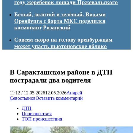
году жеребенок лошади Пржевальского
Белый, золотой и зелёный. Видами
Оренбурга с борта МКС поделился
космонавт Рязанский
Совсем скоро на голову оренбуржцам
может упасть ньютоновское яблоко
В Саракташском районе в ДТП
пострадали два водителя
11:12 / 12.05.2026
12.05.2026
Андрей
Севостьянов
Оставить комментарий
ДТП
Происшествия
ТОП происшествия