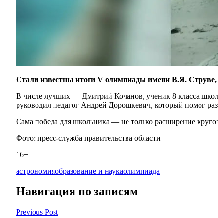
Стали известны итоги V олимпиады имени В.Я. Струве, 
В числе лучших — Дмитрий Кочанов, ученик 8 класса шко
руководил педагог Андрей Дорошкевич, который помог раз
Сама победа для школьника — не только расширение кругоз
Фото: пресс-служба правительства области
16+
астрономия
образование и наука
олимпиада
Навигация по записям
Previous Post