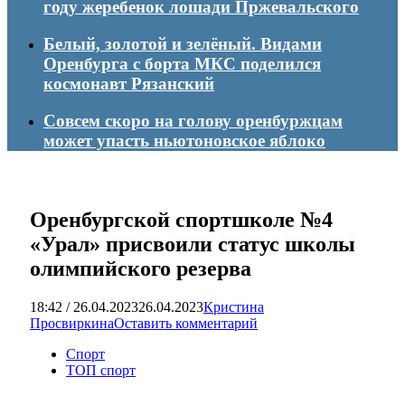
году жеребенок лошади Пржевальского
Белый, золотой и зелёный. Видами
Оренбурга с борта МКС поделился
космонавт Рязанский
Совсем скоро на голову оренбуржцам
может упасть ньютоновское яблоко
Оренбургской спортшколе №4
«Урал» присвоили статус школы
олимпийского резерва
18:42 / 26.04.2023
26.04.2023
Кристина
Просвиркина
Оставить комментарий
Спорт
ТОП спорт