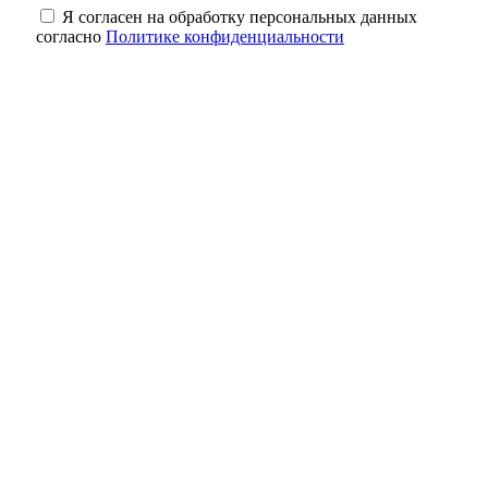
Я согласен на обработку персональных данных
согласно
Политике конфиденциальности
Кролики под учётом: что нужно сделать
владельцам до 1 сентября
Один рубль за историю: как в Оренбурге
спасают старинные здания
Небольшая передышка: в Оренбуржье в
ночь на 8 августа ожидается до +18
градусов