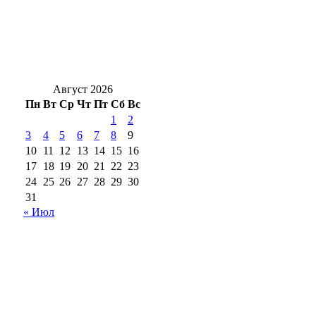
незаконно регистрировал сим‑карты
Гроза и мощнецкая жара ждет
оренбуржцев в воскресенье
Август 2026
Пн
Вт
Ср
Чт
Пт
Сб
Вс
1
2
3
4
5
6
7
8
9
10
11
12
13
14
15
16
17
18
19
20
21
22
23
24
25
26
27
28
29
30
31
« Июл
18+