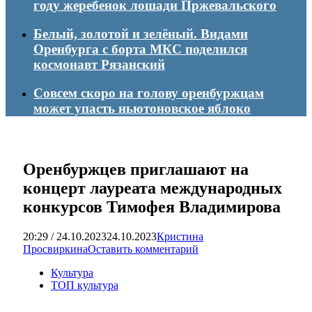
году жеребенок лошади Пржевальского
Белый, золотой и зелёный. Видами
Оренбурга с борта МКС поделился
космонавт Рязанский
Совсем скоро на голову оренбуржцам
может упасть ньютоновское яблоко
Оренбуржцев приглашают на
концерт лауреата международных
конкурсов Тимофея Владимирова
20:29 / 24.10.2023
24.10.2023
Кристина
Просвиркина
Оставить комментарий
Культура
ТОП культура