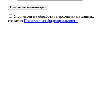
Я согласен на обработку персональных данных
согласно
Политике конфиденциальности
Фольклор в красках: в Оренбурге
выставили 31 работу Юрия Рысухина
В Курманаевке полуторагодовалый
ребёнок выпал из окна
Сергей Сафинов назначен временно
исполняющим полномочия главы