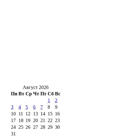
Август — пора уборки урожая чеснока и
лука: советы, которые сберегут ваш
урожай
Мэр Оренбурга анонсировал появление
отдельной левой полосы на повороте на
Кузнечный
Полиция задержала жителя Оренбурга с
двумя тысячами таблеток «дури»
Август 2026
Пн
Вт
Ср
Чт
Пт
Сб
Вс
1
2
3
4
5
6
7
8
9
10
11
12
13
14
15
16
17
18
19
20
21
22
23
24
25
26
27
28
29
30
31