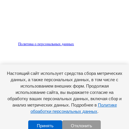
Редакция не несет ответственности за достоверность
рекламных объявлений, размещенных на сайте ria56.ru, а
также за содержание веб-сайтов, на которые даны
гиперссылки.
Запрещено для детей 18+
РЕДАКЦИЯ
РЕКЛАМА
Политика о персональных данных
RIA56.RU - сетевое издание.
Зарегистрировано Федеральной службой по надзору в
сфере связи, информационных технологий и массовых
коммуникаций (Роскомнадзор). Регистрационный номер:
Настоящий сайт использует средства сбора метрических
ЭЛ № ФС77-74682 от 24 декабря 2018 г.
данных, а также персональных данных, в том числе с
Учредитель - АО «РИА «Оренбуржье».
использованием внешних форм. Продолжая
Главный редактор - Марина Николаевна Шарт
использование сайта, вы выражаете согласие на
обработку ваших персональных данных, включая сбор и
E-mail: ria-56@yandex.ru, телефон: +79096123281.
Реклама: ria56-reklama@ya.ru.
анализ метрических данных. Подробнее в
Политике
обработки персональных данных
.
Принять
Отклонить