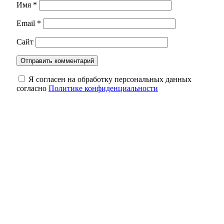
Имя
*
Email
*
Сайт
Я согласен на обработку персональных данных
согласно
Политике конфиденциальности
Оренбуржцам напомнили, сколько жизни
может уйти на бесконечный скроллинг
Обновленный мост через реку Боровку в