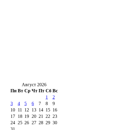
наращивает экспорт растительного масла
Оренбургского нефтяника признали
виновным в пожаре, где погибли люди
Оренбуржцам на заметку: за цветы в
подъезде и у дома могут оштрафовать
Новоселье с характером: в Оренбург
привезли редких кубинских крокодилов
Август 2026
Пн
Вт
Ср
Чт
Пт
Сб
Вс
1
2
3
4
5
6
7
8
9
10
11
12
13
14
15
16
17
18
19
20
21
22
23
24
25
26
27
28
29
30
31