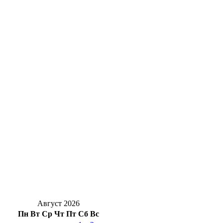
Оренбуржцам на заметку: за цветы в
подъезде и у дома могут оштрафовать
Новоселье с характером: в Оренбург
привезли редких кубинских крокодилов
Оренбургские предприниматели покорили
Эльбрус
«Есть результат!»: партийцы занимаются
вопросами благоустройства
В Оренбурге юные вандалы уничтожили
цветы в сквере у Елизаветинских ворот
Август 2026
Пн
Вт
Ср
Чт
Пт
Сб
Вс