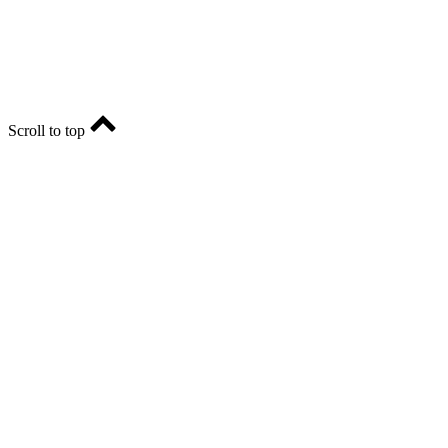
E-mail: ria-56@yandex.ru, телефон: +79096123281.
Реклама: ria56-reklama@ya.ru.
Scroll to top