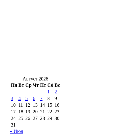
награды России
Жители Кувандыка передали
гуманитарную помощь российским
военнослужащим
Энергетики филиала «Россети Волга»
проводят аудит электросетевых объектов
Оренбургской области
Август 2026
Пн
Вт
Ср
Чт
Пт
Сб
Вс
1
2
3
4
5
6
7
8
9
10
11
12
13
14
15
16
17
18
19
20
21
22
23
24
25
26
27
28
29
30
31
« Июл