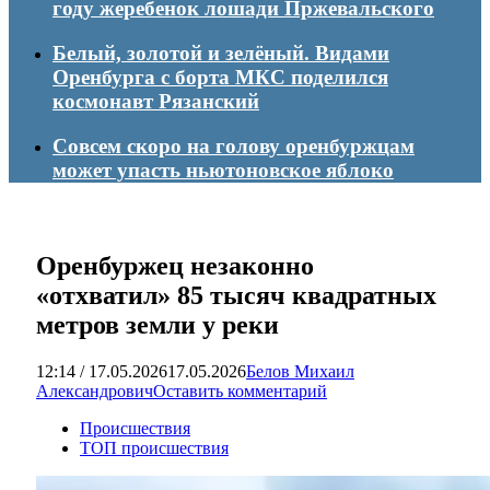
году жеребенок лошади Пржевальского
Белый, золотой и зелёный. Видами
Оренбурга с борта МКС поделился
космонавт Рязанский
Совсем скоро на голову оренбуржцам
может упасть ньютоновское яблоко
Оренбуржец незаконно
«отхватил» 85 тысяч квадратных
метров земли у реки
12:14 / 17.05.2026
17.05.2026
Белов Михаил
Александрович
Оставить комментарий
Происшествия
ТОП происшествия