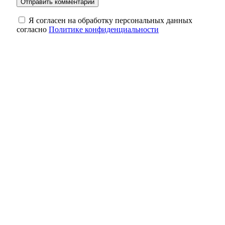
Я согласен на обработку персональных данных
согласно
Политике конфиденциальности
В Бугуруслане прошел субботник после
затопления ливневыми дождями
Солнцев открыл после капремонта
поликлинику в Орске
В Оренбурге мост через Урал на
Донгузской перекроют до 10 августа