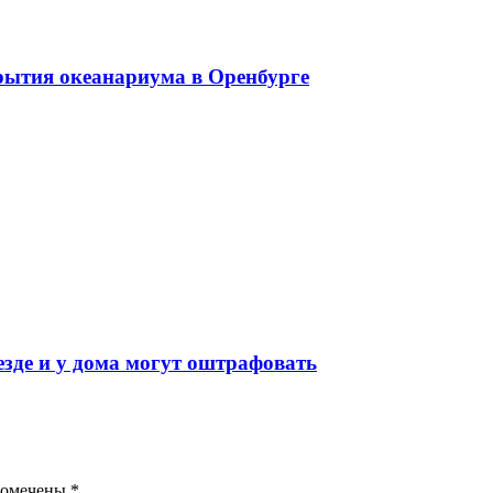
крытия океанариума в Оренбурге
езде и у дома могут оштрафовать
помечены
*