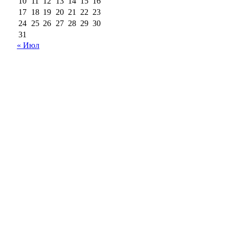
10
11
12
13
14
15
16
17
18
19
20
21
22
23
24
25
26
27
28
29
30
31
« Июл
18+
Все права на материалы, опубликованные на сайте
ria56.ru, охраняются в соответствии с