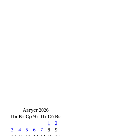
Полиция задержала жителя Оренбурга с
двумя тысячами таблеток «дури»
День в истории: 135 лет назад Оренбург
посетил будущий император Николай
Второй
Пятница, пробки, Оренбург: Смотрим, где
сейчас самые большие заторы
Жара везде: Днем, 7 августа, в Оренбуржье
безоблачное небо и ожидается до +33°
Август 2026
Пн
Вт
Ср
Чт
Пт
Сб
Вс
1
2
3
4
5
6
7
8
9