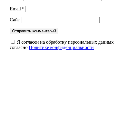
Email
*
Сайт
Я согласен на обработку персональных данных
согласно
Политике конфиденциальности
Миллион туристов и новые маршруты:
как Оренбуржье становится центром
притяжения
В Оренбурге девушка упала с балкона