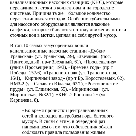
канализационных насосных станциях (КНС), которые
перекачивают стоки в коллекторы и на городские
очистные. Причина та же – большое количество
неразложившихся отходов. Особенно губительными
для насосного оборудования являются влажные
салфетки, которые сбиваются по ходу движения потока
сточных вод в мотки, цепляя на себя другой мусор.
В топ-10 самых замусоренных вошли
канализационные насосные станции «Дубки/
Уральская» (ул. Уральская, 2/9), «Звездная» (пос.
Пригородный, пр-т Звездный, 61), «Просвещения»
(улица Просвещения, 19/3), «Времена года» (пр-т
Победы, 157/6), «Транспортная» (ул. Транспортная,
16/1), «Кирпичный завод» (пр-т Бр. Коростелевых, 62),
НМЗ-2 (ул. Салавата Юлаева, 62/1), «Ростошинские
пруды» (ул. Елшанская, 55), «Мирнинская» (ул.
Мирнинская, №32/1), «КНС-2 Ростоши 2» (ул.
Карпачева, 8).
«Во время прочистки централизованных
сетей и колодцев выгребаем горы бытового
мусора. В связи с этим, в очередной раз
напоминаем о том, что собственник обязан
соблюдать правила пользования жилым