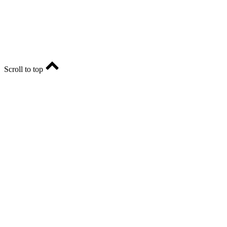
E-mail: ria-56@yandex.ru, телефон: +79096123281.
Реклама: ria56-reklama@ya.ru.
Scroll to top