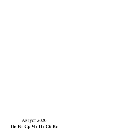
В Оренбурге юные вандалы уничтожили
цветы в сквере у Елизаветинских ворот
Суд Оренбурга вынес приговор курьеру
мошенников: 2 года колонии и 4,4 млн
рублей
В Оренбурге на сутки перекроют участок
улицы Пролетарской из-за коммунальной
аварии
Рекорды по жилью и крупные проекты:
губернатор поздравил строителей
Оренбуржья
Август 2026
Пн
Вт
Ср
Чт
Пт
Сб
Вс