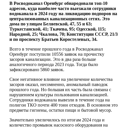
В Росводоканал Оренбург обнародовали топ-10
адресов, куда наиболее часто выезжали сотрудники
водоканала в 2024 году на ликвидацию подпоров на
централизованных канализационных сетях. Это
дома по улицам Беляевской, 47, 55 и 63;
Туркестанской, 41; Ткачева, 95; Одесской, 115;
Народной, 25; Чкалова, 70; Конституции СССР, 21/3
и по проспекту Братьев Коростелевых, 34.
Всего в течение прошлого года в Росводоканал
Оренбург поступили 10556 заявок на прочистку
засоров канализации. Это в два раза больше
аналогичного периода 2023 года. Тогда было
зафиксировано 5860 заявок.
Свое негативное влияние на увеличение количества
засоров оказал, несомненно, аномальный паводок
прошлого года. Но большая их часть была связана с
нарушением культуры пользования канализацией.
Сотрудники водоканала вывезли в течение года на
полигон ТКО почти 400 тонн отходов. В основном это
предметы гигиены, остатки пищи и бытовой мусор.
Значительно увеличилось по итогам 2024 года и
количество промывок насосного оборудования на