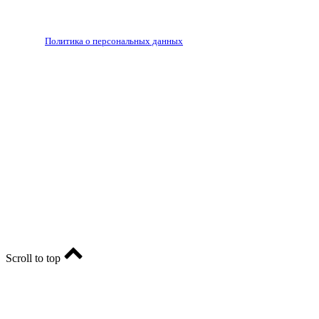
РЕДАКЦИЯ
РЕКЛАМА
Политика о персональных данных
RIA56.RU - сетевое издание.
Зарегистрировано Федеральной службой по надзору в
сфере связи, информационных технологий и массовых
коммуникаций (Роскомнадзор). Регистрационный номер:
ЭЛ № ФС77-74682 от 24 декабря 2018 г.
Учредитель - АО «РИА «Оренбуржье».
Главный редактор - Марина Николаевна Шарт
E-mail: ria-56@yandex.ru, телефон: +79096123281.
Реклама: ria56-reklama@ya.ru.
Scroll to top