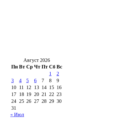
В Оренбургской области 6 августа
объявлена ракетная опасность
Клещи вернутся: Роспотребнадзор
предупредил о новом пике активности
кровососов
Август 2026
Пн
Вт
Ср
Чт
Пт
Сб
Вс
1
2
3
4
5
6
7
8
9
10
11
12
13
14
15
16
17
18
19
20
21
22
23
24
25
26
27
28
29
30
31
« Июл