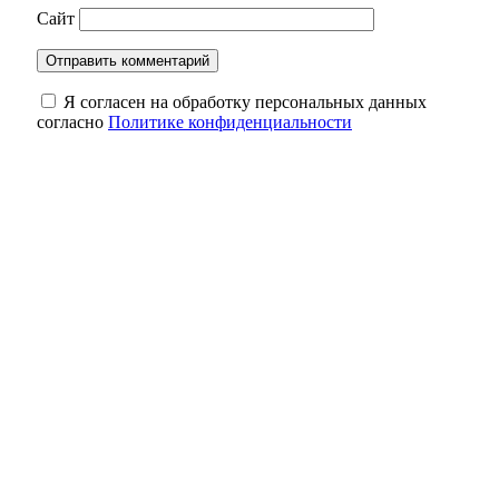
Сайт
Я согласен на обработку персональных данных
согласно
Политике конфиденциальности
В Оренбургской области объявлен отбой
ракетной опасности, угроза миновала
Семейный «бизнес» накрылся:
оренбургскую пару поймали с почти 2 кг
наркотиков