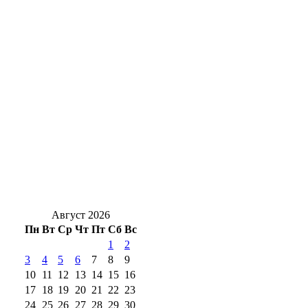
суда
Как действовать оренбуржцам при сигнале
ракетной опасности
В Оренбургской области 6 августа
объявлена ракетная опасность
Клещи вернутся: Роспотребнадзор
предупредил о новом пике активности
кровососов
Август 2026
Пн
Вт
Ср
Чт
Пт
Сб
Вс
1
2
3
4
5
6
7
8
9
10
11
12
13
14
15
16
17
18
19
20
21
22
23
24
25
26
27
28
29
30