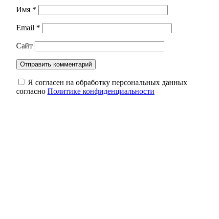
Имя
*
Email
*
Сайт
Я согласен на обработку персональных данных
согласно
Политике конфиденциальности
Оренбуржцам напомнили, сколько жизни
может уйти на бесконечный скроллинг
Обновленный мост через реку Боровку в