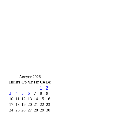
наращивает экспорт растительного масла
Оренбургского нефтяника признали
виновным в пожаре, где погибли люди
Оренбуржцам на заметку: за цветы в
подъезде и у дома могут оштрафовать
Новоселье с характером: в Оренбург
привезли редких кубинских крокодилов
Август 2026
Пн
Вт
Ср
Чт
Пт
Сб
Вс
1
2
3
4
5
6
7
8
9
10
11
12
13
14
15
16
17
18
19
20
21
22
23
24
25
26
27
28
29
30