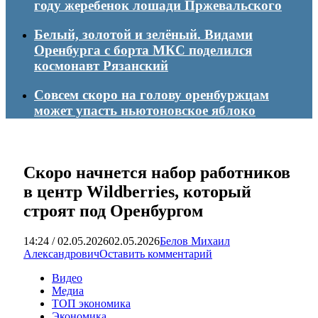
году жеребенок лошади Пржевальского
Белый, золотой и зелёный. Видами
Оренбурга с борта МКС поделился
космонавт Рязанский
Совсем скоро на голову оренбуржцам
может упасть ньютоновское яблоко
Скоро начнется набор работников
в центр Wildberries, который
строят под Оренбургом
14:24 / 02.05.2026
02.05.2026
Белов Михаил
Александрович
Оставить комментарий
Видео
Медиа
ТОП экономика
Экономика