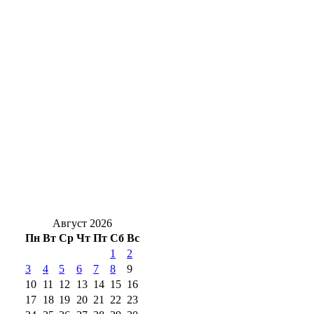
такси, который оставил ребёнка в
автолюльке на тротуаре
Роспотребнадзор Оренбуржья назвал
фейком сообщения о холере в воде
Ночь без осадков: С 7 на 8 августа в
Оренбуржье будет без дождей и до +17°
Солнцев открыл хоккейный турнир на
Кубок губернатора Оренбуржья
Август 2026
Пн
Вт
Ср
Чт
Пт
Сб
Вс
1
2
3
4
5
6
7
8
9
10
11
12
13
14
15
16
17
18
19
20
21
22
23