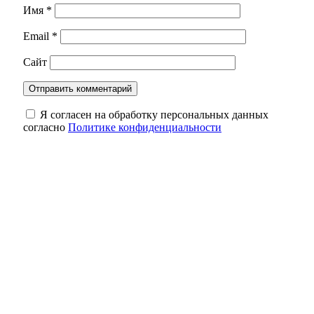
Имя
*
Email
*
Сайт
Я согласен на обработку персональных данных
согласно
Политике конфиденциальности
8 августа оренбуржцы вспоминают Героя
России Антона Марченко
Трагедия на трассе: в Октябрьском районе