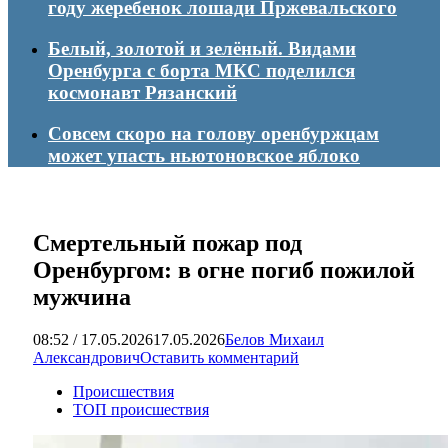
году жеребенок лошади Пржевальского
Белый, золотой и зелёный. Видами
Оренбурга с борта МКС поделился
космонавт Рязанский
Совсем скоро на голову оренбуржцам
может упасть ньютоновское яблоко
Смертельный пожар под
Оренбургом: в огне погиб пожилой
мужчина
08:52 / 17.05.2026
17.05.2026
Белов Михаил
Александрович
Оставить комментарий
Происшествия
ТОП происшествия