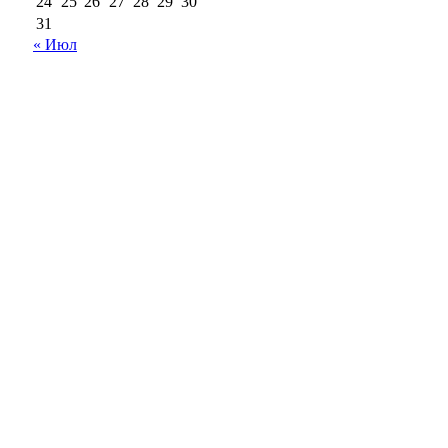
24
25
26
27
28
29
30
31
« Июл
18+
Все права на материалы, опубликованные на сайте
ria56.ru, охраняются в соответствии с
законодательством РФ.
Любое использование материалов допускается только