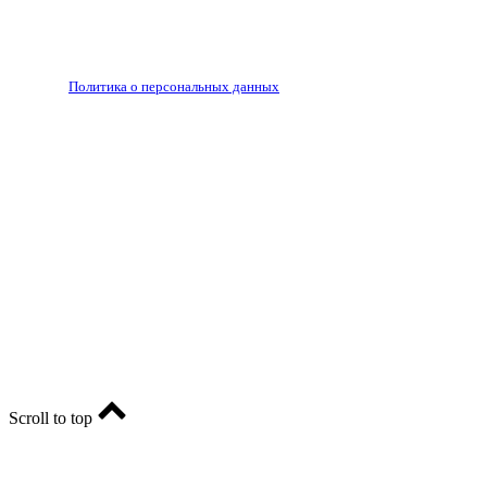
Запрещено для детей 18+
РЕДАКЦИЯ
РЕКЛАМА
Политика о персональных данных
RIA56.RU - сетевое издание.
Зарегистрировано Федеральной службой по надзору в
сфере связи, информационных технологий и массовых
коммуникаций (Роскомнадзор). Регистрационный номер:
ЭЛ № ФС77-74682 от 24 декабря 2018 г.
Учредитель - АО «РИА «Оренбуржье».
Главный редактор - Марина Николаевна Шарт
E-mail: ria-56@yandex.ru, телефон: +79096123281.
Реклама: ria56-reklama@ya.ru.
Scroll to top