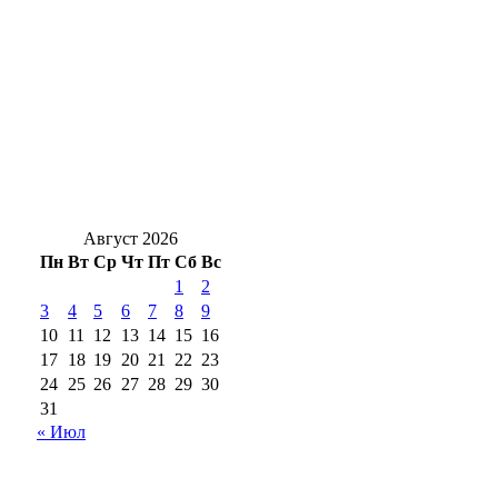
Раньше чем в прошлом году: оренбургские
аграрии преодолели рубеж в 2 млн тонн
зерна
Фёдоровы из Бугуруслана стали лучшей
многодетной семьёй на всероссийском
конкурсе
Август 2026
Пн
Вт
Ср
Чт
Пт
Сб
Вс
1
2
3
4
5
6
7
8
9
10
11
12
13
14
15
16
17
18
19
20
21
22
23
24
25
26
27
28
29
30
31
« Июл