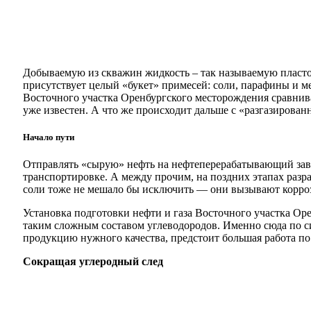
Добываемую из скважин жидкость – так называемую пластов
присутствует целый «букет» примесей: соли, парафины и ме
Восточного участка Оренбургского месторождения сравнив
уже известен. А что же происходит дальше с «разгазирова
Начало пути
Отправлять «сырую» нефть на нефтеперерабатывающий заво
транспортировке. А между прочим, на поздних этапах раз
соли тоже не мешало бы исключить — они вызывают корроз
Установка подготовки нефти и газа Восточного участка Оре
таким сложным составом углеводородов. Именно сюда по си
продукцию нужного качества, предстоит большая работа по
Сокращая углеродный след