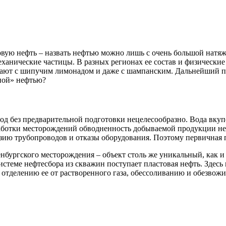
ую нефть – назвать нефтью можно лишь с очень большой натяжко
ханические частицы. В разных регионах ее состав и физические
ают с шипучим лимонадом и даже с шампанским. Дальнейший пут
нной» нефтью?
д без предварительной подготовки нецелесообразно. Вода вкуп
работки месторождений обводненность добываемой продукции не
ию трубопроводов и отказы оборудования. Поэтому первичная п
нбургского месторождения – объект столь же уникальный, как и 
стеме нефтесбора из скважин поступает пластовая нефть. Здесь 
 отделению ее от растворенного газа, обессоливанию и обезвож