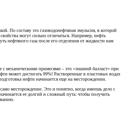
й. По составу это газоводонефтяная эмульсия, в которой
 свойства могут сильно отличаться. Например, нефть
ь нефтяного газа после его отделения от жидкости нам
е с механическими примесями – это «лишний балласт» при
фти может достигать 99%! Растворенные в пластовых водах
одготовка нефти начинается еще на месторождении.
само месторождение. Это и понятно, когда имеешь дело с
начинается ее долгий и сложный путь: чтобы получить
иванию.