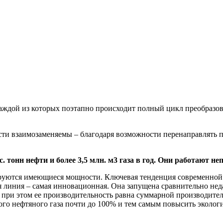
каждой из которых поэтапно происходит полный цикл преобразо
.
сти взаимозаменяемы – благодаря возможности перенаправлять 
 тонн нефти и более 3,5 млн. м3 газа в год. Они работают неп
ируются имеющиеся мощности. Ключевая тенденция современной 
я линия – самая инновационная. Она запущена сравнительно нед
 при этом ее производительность равна суммарной производител
ого нефтяного газа почти до 100% и тем самым повысить эколо