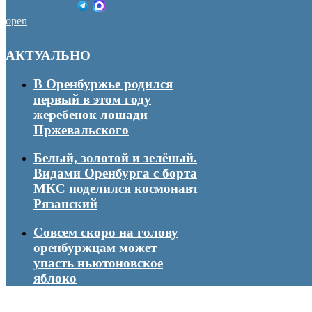
open
АКТУАЛЬНО
В Оренбуржье родился
первый в этом году
жеребенок лошади
Пржевальского
Белый, золотой и зелёный.
Видами Оренбурга с борта
МКС поделился космонавт
Рязанский
Совсем скоро на голову
оренбуржцам может
упасть ньютоновское
яблоко