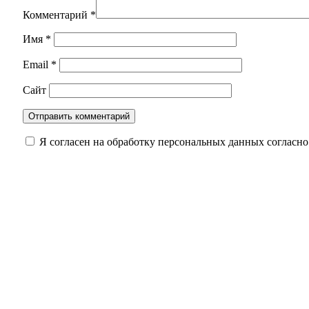
Комментарий
*
Имя
*
Email
*
Сайт
Я согласен на обработку персональных данных согласн
В Оренбуржье усиливают защиту лесов: идут р
Из огня в полымя: Оренбуржье на пороге резк