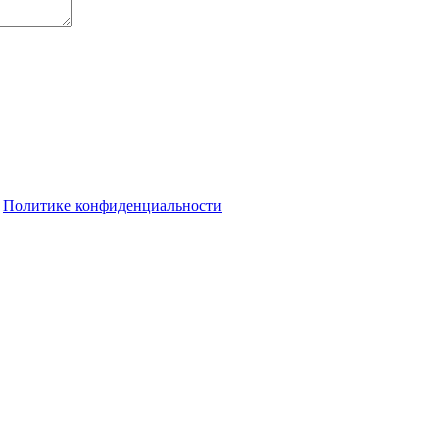
о
Политике конфиденциальности
ейды, растут санкции за незаконную рубку
их перепадов температуры
Пенсионер из Оренбурга