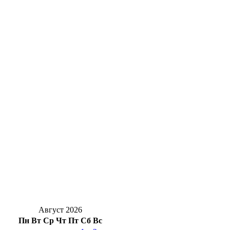
Оренбуржье будет без дождей и до +17°
Солнцев открыл хоккейный турнир на
Кубок губернатора Оренбуржья
Стали известны подробности ДТП у
Весеннего, есть пострадавший
Уральская Сталь подарила 250 школьных
наборов первоклассникам – детям своих
сотрудников
Жуть под Оренбургом: в Переволоцком
районе в ДТП с двумя грузовиками
погибли двое
Август 2026
Пн
Вт
Ср
Чт
Пт
Сб
Вс