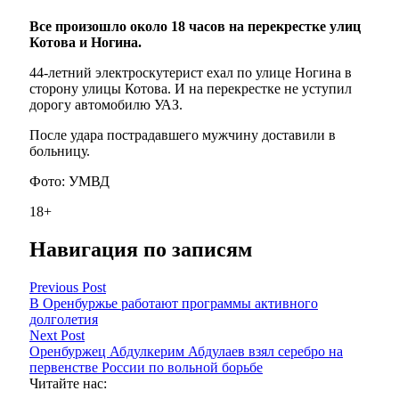
Все произошло около 18 часов на перекрестке улиц
Котова и Ногина.
44-летний электроскутерист ехал по улице Ногина в
сторону улицы Котова. И на перекрестке не уступил
дорогу автомобилю УАЗ.
После удара пострадавшего мужчину доставили в
больницу.
Фото: УМВД
18+
Навигация по записям
Previous Post
В Оренбуржье работают программы активного
долголетия
Next Post
Оренбуржец Абдулкерим Абдулаев взял серебро на
первенстве России по вольной борьбе
Читайте нас: