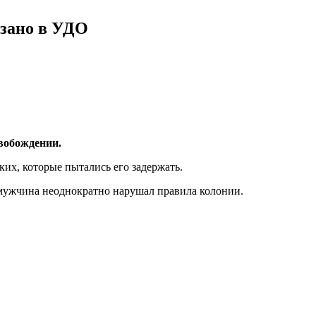
азано в УДО
вобождении.
ских, которые пытались его задержать.
я мужчина неоднократно нарушал правила колонии.