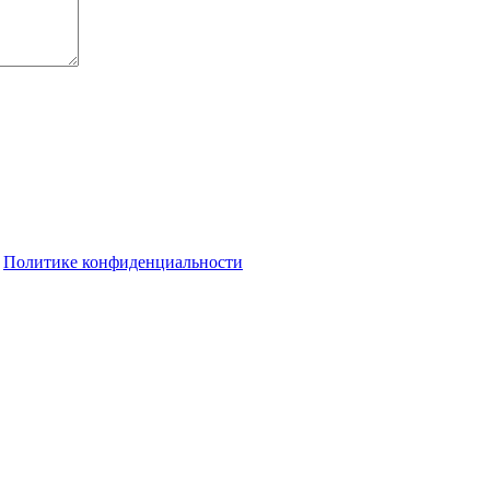
о
Политике конфиденциальности
т уйти на бесконечный скроллинг