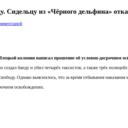
ду. Сидельцу из «Чёрного дельфина» отк
омментарий
-Илецкой колонии написал прошение об условно-досрочном ос
он создал банду и убил четырёх таксистов, а также трёх полицей
а свободу. Однако выяснилось, что за время отбывания наказани
срочном освобождении.