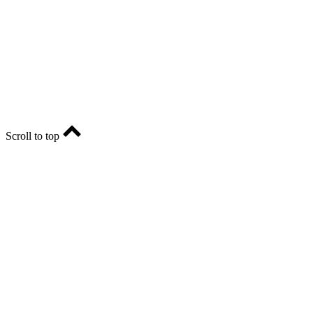
Учредитель - АО «РИА «Оренбуржье».
Главный редактор - Марина Николаевна Шарт
E-mail: ria-56@yandex.ru, телефон: +79096123281.
Реклама: ria56-reklama@ya.ru.
Scroll to top