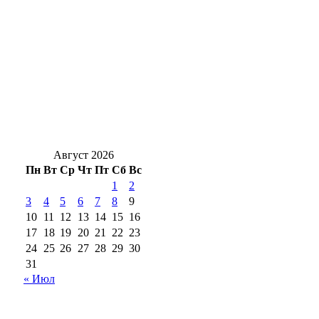
сидерата для оренбургских огородов
В Бузулуке сотрудник сотового оператора
незаконно регистрировал сим‑карты
Гроза и мощнецкая жара ждет
оренбуржцев в воскресенье
Август 2026
Пн
Вт
Ср
Чт
Пт
Сб
Вс
1
2
3
4
5
6
7
8
9
10
11
12
13
14
15
16
17
18
19
20
21
22
23
24
25
26
27
28
29
30
31
« Июл