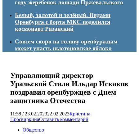
году жеребенок лошади Пржевальского
Белый, золотой и зелёный. Видами
Оренбурга с борта МКС поделился
космонавт Рязанский
Совсем скоро на голову оренбуржцам
может упасть ньютоновское яблоко
Управляющий директор
Уральской Стали Ильдар Искаков
поздравил оренбуржцев с Днем
защитника Отечества
11:58 / 23.02.2023
22.02.2023
Кристина
Просвиркина
Оставить комментарий
Общество