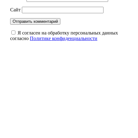
Сайт
Я согласен на обработку персональных данных
согласно
Политике конфиденциальности
Кролики под учётом: что нужно сделать
владельцам до 1 сентября
Один рубль за историю: как в Оренбурге
спасают старинные здания