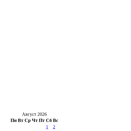
Цепная реакция на трассе: в Оренбуржье
столкнулись четыре автомобиля
Вклады и кредиты оренбуржцев
практически сравнялись по объёму
Движение — жизнь: топ‑активностей для
здоровья сердца
На 7 лет раньше: в Медногорске сократили
срок расселения аварийного дома
Для чего на даче сеют горчицу: польза
сидерата для оренбургских огородов
Август 2026
Пн
Вт
Ср
Чт
Пт
Сб
Вс
1
2