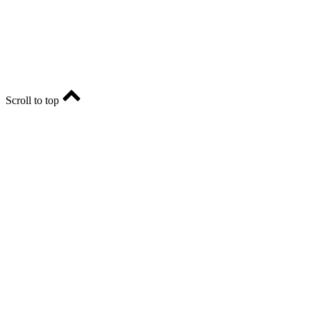
Главный редактор - Марина Николаевна Шарт
E-mail: ria-56@yandex.ru, телефон: +79096123281.
Реклама: ria56-reklama@ya.ru.
Scroll to top