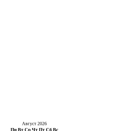
жителей Константиновки
Крупный пожар в Бугуруслане: огнеборцы
ликвидировали возгорание на улице
Тенистой
Новая учебная программа: что изменится
в школах Оренбуржья с 1 сентября
В Оренбуржье стартовали соревнования по
стрельбе на дальние дистанции
Губернатор поздравил пожарных
Оренбуржья с профессиональным
праздником
Август 2026
Пн
Вт
Ср
Чт
Пт
Сб
Вс