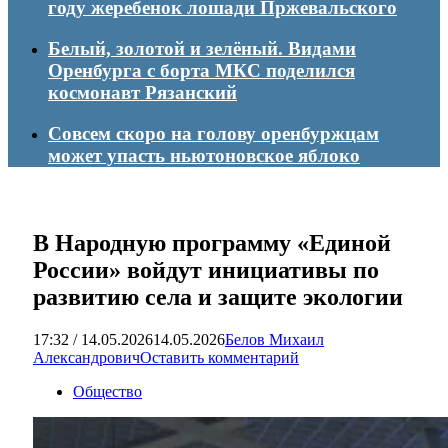
году жеребенок лошади Пржевальского
Белый, золотой и зелёный. Видами
Оренбурга с борта МКС поделился
космонавт Рязанский
Совсем скоро на голову оренбуржцам
может упасть ньютоновское яблоко
В Народную программу «Единой
России» войдут инициативы по
развитию села и защите экологии
17:32 / 14.05.2026
14.05.2026
Белов Михаил
Александрович
Оставить комментарий
Общество