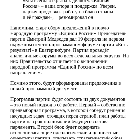
«Мы всегда открыты к диалогу. «Единая
Россия» – наша опора и поддержка. Уверен,
партия продолжит работу на благо страны
и её граждан», – резюмировал он.
Напомним, старт сбору предложений в новую
Народную программу «Единой России» Председатель
партии Дмитрий Медведев дал 19 февраля на первом
окружном отчётно-программном форуме партии «Есть
результат!» в Екатеринбурге. Партия проведёт
аналогичные форумы во всех федеральных округах. На
них Правительство отчитается о выполнении
народной программы «Единой России» по всем
направлениям.
Помимо этого, будут сформированы предложения в
новый программный документ.
Программа партии будет состоять из двух документов
– это новый подход в её работе. Первый – собственно
предвыборная программа, в которой соберут решения
насущных задач, стоящих перед страной, план работы
партии на срок полномочий будущего состава
парламента. Второй блок будет содержать
основополагающие идеологические и ценностные
ориентиры партии, описывать стратегический образ