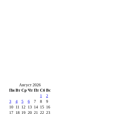
30,5 тысяч тонн в Китай: Оренбуржье
наращивает экспорт растительного масла
Оренбургского нефтяника признали
виновным в пожаре, где погибли люди
Оренбуржцам на заметку: за цветы в
подъезде и у дома могут оштрафовать
Новоселье с характером: в Оренбург
привезли редких кубинских крокодилов
Август 2026
Пн
Вт
Ср
Чт
Пт
Сб
Вс
1
2
3
4
5
6
7
8
9
10
11
12
13
14
15
16
17
18
19
20
21
22
23