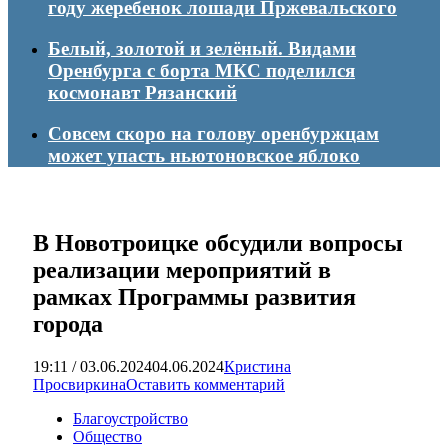
году жеребенок лошади Пржевальского
Белый, золотой и зелёный. Видами
Оренбурга с борта МКС поделился
космонавт Рязанский
Совсем скоро на голову оренбуржцам
может упасть ньютоновское яблоко
В Новотроицке обсудили вопросы
реализации мероприятий в
рамках Программы развития
города
19:11 / 03.06.2024
04.06.2024
Кристина
Просвиркина
Оставить комментарий
Благоустройство
Общество