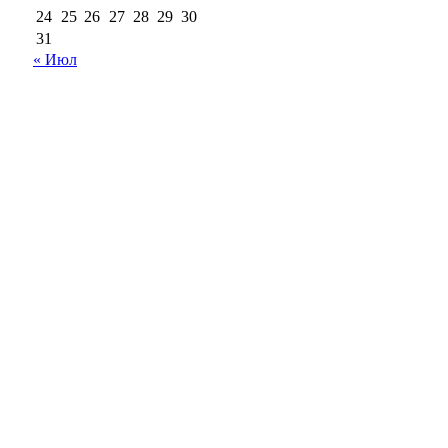
24
25
26
27
28
29
30
31
« Июл
18+
Все права на материалы, опубликованные на сайте
ria56.ru, охраняются в соответствии с
законодательством РФ.