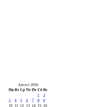
Цепная реакция на трассе: в Оренбуржье
столкнулись четыре автомобиля
Вклады и кредиты оренбуржцев
практически сравнялись по объёму
Движение — жизнь: топ‑активностей для
здоровья сердца
На 7 лет раньше: в Медногорске сократили
срок расселения аварийного дома
Август 2026
Пн
Вт
Ср
Чт
Пт
Сб
Вс
1
2
3
4
5
6
7
8
9
10
11
12
13
14
15
16