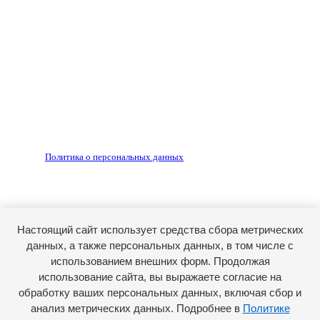
Любое использование материалов допускается только
по согласованию с редакцией, гиперссылка на источник
обязательна.
Редакция не несет ответственности за достоверность
рекламных объявлений, размещенных на сайте ria56.ru, а
также за содержание веб-сайтов, на которые даны
гиперссылки.
Запрещено для детей 18+
РЕДАКЦИЯ
РЕКЛАМА
Политика о персональных данных
RIA56.RU - сетевое издание.
Зарегистрировано Федеральной службой по надзору в
сфере связи, информационных технологий и массовых
коммуникаций (Роскомнадзор). Регистрационный номер:
Настоящий сайт использует средства сбора метрических
ЭЛ № ФС77-74682 от 24 декабря 2018 г.
данных, а также персональных данных, в том числе с
Учредитель - АО «РИА «Оренбуржье».
использованием внешних форм. Продолжая
Главный редактор - Марина Николаевна Шарт
использование сайта, вы выражаете согласие на
обработку ваших персональных данных, включая сбор и
E-mail: ria-56@yandex.ru, телефон: +79096123281.
Реклама: ria56-reklama@ya.ru.
анализ метрических данных. Подробнее в
Политике