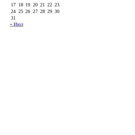
17
18
19
20
21
22
23
24
25
26
27
28
29
30
31
« Июл
18+
Все права на материалы, опубликованные на сайте
ria56.ru, охраняются в соответствии с
законодательством РФ.