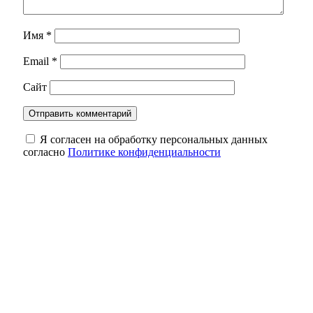
Имя
*
Email
*
Сайт
Я согласен на обработку персональных данных
согласно
Политике конфиденциальности
В Оренбурге мужчина применил насилие к
малолетнему племяннику за неумение
читать