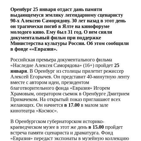
Оренбург 25 января отдаст дань памяти
выдающемуся земляку легендарному сценаристу
90-х Алексею Саморядову. 30 лет назад в этот день
он трагически погиб в Ялте на кинофоруме
молодого кино. Ему был 31 год. О нем сняли
документальный фильм при поддержке
Министерства культуры России. Об этом сообщили
в фонде ««Евразия».
Российская премьера документального фильма
«Наследие Алексея Саморядова» (16+) пройдет
25
января
. В Оренбург из столицы прилетит режиссер
Алексей Егорычев. Он представит 40-минутную ленту
вместе с автором идеи, президентом
благотворительного фонда «Евразия» Игорем
Храмовым, оператором съемок в Оренбурге Дмитрием
Примачеком. На открытый показ приглашают всех
желающих. Он начнется
в 17.00
в малом зале
кинотеатра «Космос».
В Оренбургском губернаторском историко-
краеведческом музее в этот же день
в 15.00
пройдет
встреча памяти сценариста и драматурга. Фонд
«Евразия» передаст экспонаты в музейную коллекцию