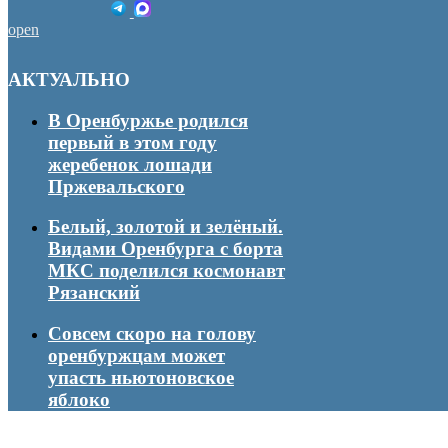
open
АКТУАЛЬНО
В Оренбуржье родился
первый в этом году
жеребенок лошади
Пржевальского
Белый, золотой и зелёный.
Видами Оренбурга с борта
МКС поделился космонавт
Рязанский
Совсем скоро на голову
оренбуржцам может
упасть ньютоновское
яблоко