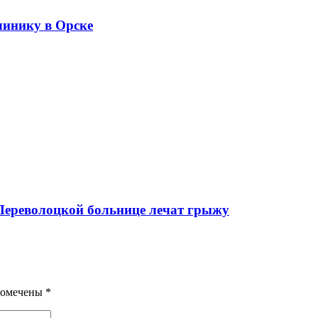
линику в Орске
 Переволоцкой больнице лечат грыжу
помечены
*