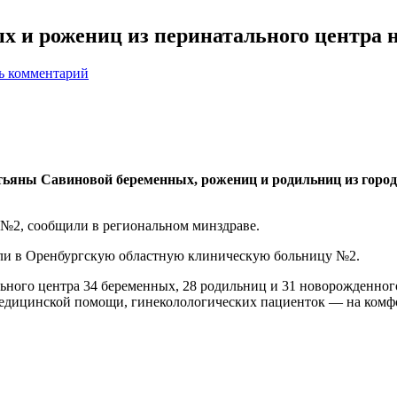
х и рожениц из перинатального центра 
ь комментарий
яны Савиновой беременных, рожениц и родильниц из городс
№2, сообщили в региональном минздраве.
али в Оренбургскую областную клиническую больницу №2.
ьного центра 34 беременных, 28 родильниц и 31 новорожденного
едицинской помощи, гинеколологических пациенток — на комфо