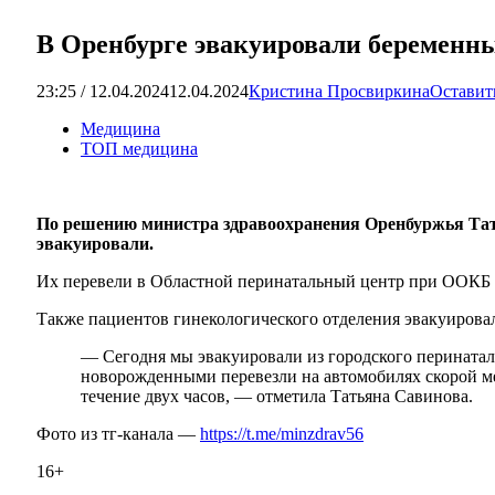
В Оренбурге эвакуировали беременны
23:25 / 12.04.2024
12.04.2024
Кристина Просвиркина
Оставит
Медицина
ТОП медицина
По решению министра здравоохранения Оренбуржья Тать
эвакуировали.
Их перевели в Областной перинатальный центр при ООКБ 
Также пациентов гинекологического отделения эвакуиров
— Сегодня мы эвакуировали из городского перинатал
новорожденными перевезли на автомобилях скорой м
течение двух часов, — отметила Татьяна Савинова.
Фото из тг-канала —
https://t.me/minzdrav56
16+