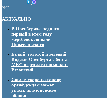
open
АКТУАЛЬНО
В Оренбуржье родился
первый в этом году
жеребенок лошади
Пржевальского
Белый, золотой и зелёный.
Видами Оренбурга с борта
МКС поделился космонавт
Рязанский
Совсем скоро на голову
оренбуржцам может
упасть ньютоновское
яблоко