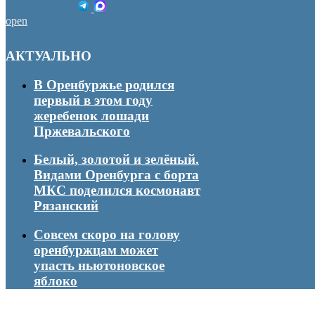
open
АКТУАЛЬНО
В Оренбуржье родился
первый в этом году
жеребенок лошади
Пржевальского
Белый, золотой и зелёный.
Видами Оренбурга с борта
МКС поделился космонавт
Рязанский
Совсем скоро на голову
оренбуржцам может
упасть ньютоновское
яблоко