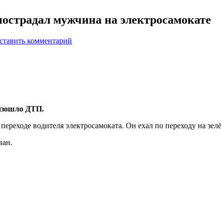
острадал мужчина на электросамокате
ставить комментарий
изошло ДТП.
ереходе водителя электросамоката. Он ехал по переходу на зел
ван.