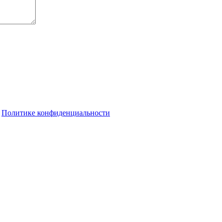
о
Политике конфиденциальности
должает своё путешествие по Оренбуржью