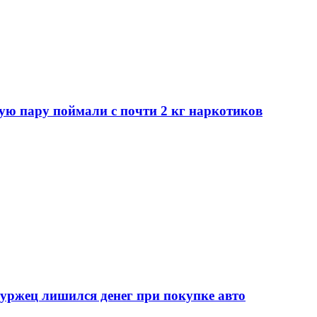
ую пару поймали с почти 2 кг наркотиков
нбуржец лишился денег при покупке авто