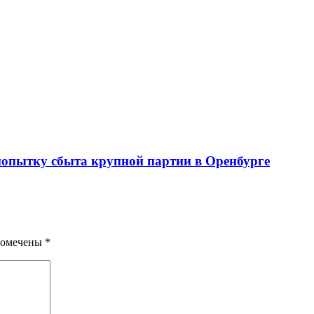
 попытку сбыта крупной партии в Оренбурге
помечены
*