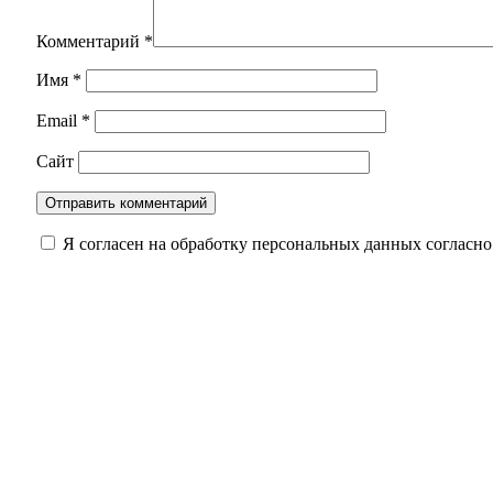
Комментарий
*
Имя
*
Email
*
Сайт
Я согласен на обработку персональных данных согласн
Из огня в полымя: Оренбуржье на пороге резк