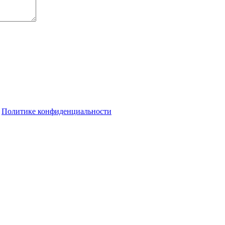
о
Политике конфиденциальности
их перепадов температуры
Пенсионер из Оренбурга