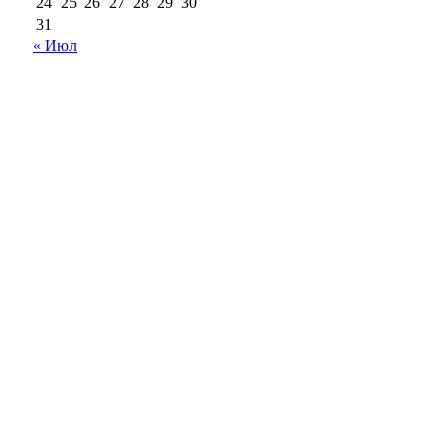
24
25
26
27
28
29
30
31
« Июл
18+
Все права на материалы, опубликованные на сайте
ria56.ru, охраняются в соответствии с
законодательством РФ.
Любое использование материалов допускается только