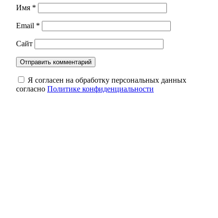
Имя
*
Email
*
Сайт
Я согласен на обработку персональных данных
согласно
Политике конфиденциальности
Оренбургского нефтяника признали
виновным в пожаре, где погибли люди
Оренбуржцам на заметку: за цветы в