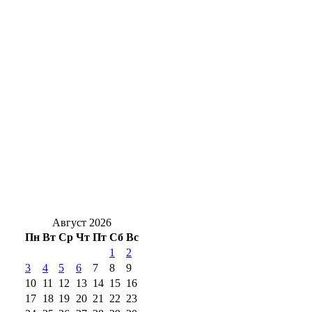
В Оренбурге на сутки перекроют участок
улицы Пролетарской из-за коммунальной
аварии
Рекорды по жилью и крупные проекты:
губернатор поздравил строителей
Оренбуржья
Поплавать за 1000 рублей: на «Солёных
озёрах» открылся пресный бассейн
Август 2026
Пн
Вт
Ср
Чт
Пт
Сб
Вс
1
2
3
4
5
6
7
8
9
10
11
12
13
14
15
16
17
18
19
20
21
22
23