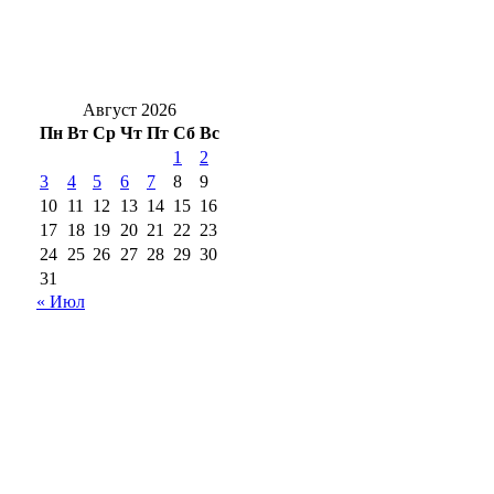
Жуть под Оренбургом: в Переволоцком
районе в ДТП с двумя грузовиками
погибли двое
Август 2026
Пн
Вт
Ср
Чт
Пт
Сб
Вс
1
2
3
4
5
6
7
8
9
10
11
12
13
14
15
16
17
18
19
20
21
22
23
24
25
26
27
28
29
30
31
« Июл
18+