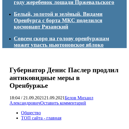
году жеребенок лошади Пржевальского
Белый, золотой и зелёный. Видами
Оренбурга с борта МКС поделился
космонавт Рязанский
Совсем скоро на голову оренбуржцам
может упасть ньютоновское яблоко
Губернатор Денис Паслер продлил
антиковидные меры в
Оренбуржье
18:04 / 21.09.2021
21.09.2021
Белов Михаил
Александрович
Оставить комментарий
Общество
ТОП сайта - главная