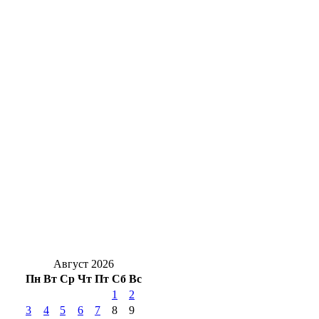
Солнцев открыл хоккейный турнир на
Кубок губернатора Оренбуржья
Стали известны подробности ДТП у
Весеннего, есть пострадавший
Уральская Сталь подарила 250 школьных
наборов первоклассникам – детям своих
сотрудников
Жуть под Оренбургом: в Переволоцком
районе в ДТП с двумя грузовиками
погибли двое
Август 2026
Пн
Вт
Ср
Чт
Пт
Сб
Вс
1
2
3
4
5
6
7
8
9