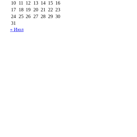
10
11
12
13
14
15
16
17
18
19
20
21
22
23
24
25
26
27
28
29
30
31
« Июл
18+
Все права на материалы, опубликованные на сайте
ria56.ru, охраняются в соответствии с