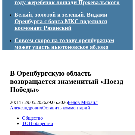
году жеребенок лошади Пржевальского
Белый, золотой и зелёный. Видами
Оренбурга с борта МКС поделился
космонавт Рязанский
Совсем скоро на голову оренбуржцам
может упасть ньютоновское яблоко
В Оренбургскую область
возвращается знаменитый «Поезд
Победы»
20:14 / 29.05.2026
29.05.2026
Белов Михаил
Александрович
Оставить комментарий
Общество
ТОП общество