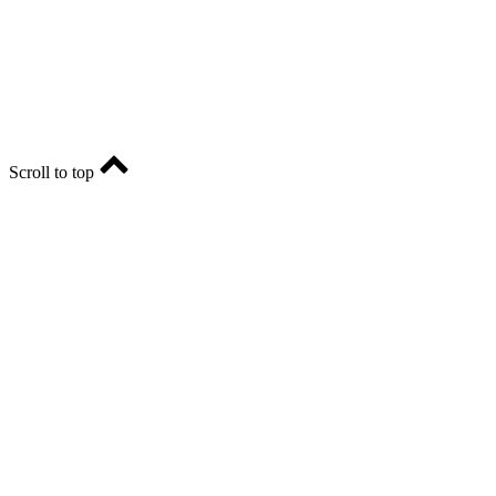
Главный редактор - Марина Николаевна Шарт
E-mail: ria-56@yandex.ru, телефон: +79096123281.
Реклама: ria56-reklama@ya.ru.
Scroll to top