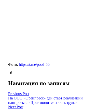
Фото:
https://t.me/pool_56
16+
Навигация по записям
Previous Post
На ООО «Оренпресс» дан старт реализации
нацпроекта «Производительность труда»
Next Post