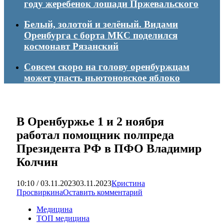
году жеребенок лошади Пржевальского
Белый, золотой и зелёный. Видами
Оренбурга с борта МКС поделился
космонавт Рязанский
Совсем скоро на голову оренбуржцам
может упасть ньютоновское яблоко
В Оренбуржье 1 и 2 ноября
работал помощник полпреда
Президента РФ в ПФО Владимир
Колчин
10:10 / 03.11.2023
03.11.2023
Кристина
Просвиркина
Оставить комментарий
Медицина
ТОП медицина