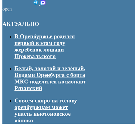
open
АКТУАЛЬНО
В Оренбуржье родился
первый в этом году
жеребенок лошади
Пржевальского
Белый, золотой и зелёный.
Видами Оренбурга с борта
МКС поделился космонавт
Рязанский
Совсем скоро на голову
оренбуржцам может
упасть ньютоновское
яблоко