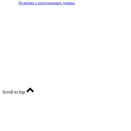
Политика о персональных данных
RIA56.RU - сетевое издание.
Зарегистрировано Федеральной службой по надзору в
сфере связи, информационных технологий и массовых
коммуникаций (Роскомнадзор). Регистрационный номер:
ЭЛ № ФС77-74682 от 24 декабря 2018 г.
Учредитель - АО «РИА «Оренбуржье».
Главный редактор - Марина Николаевна Шарт
E-mail: ria-56@yandex.ru, телефон: +79096123281.
Реклама: ria56-reklama@ya.ru.
Scroll to top