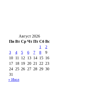
идут рейды, растут санкции за незаконную
рубку
Из огня в полымя: Оренбуржье на пороге
резких перепадов температуры
Август 2026
Пн
Вт
Ср
Чт
Пт
Сб
Вс
1
2
3
4
5
6
7
8
9
10
11
12
13
14
15
16
17
18
19
20
21
22
23
24
25
26
27
28
29
30
31
« Июл
18+