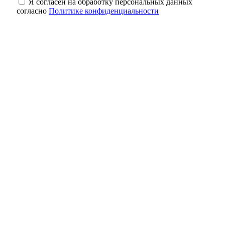
Я согласен на обработку персональных данных
согласно
Политике конфиденциальности
Кролики под учётом: что нужно сделать
владельцам до 1 сентября
Один рубль за историю: как в Оренбурге
спасают старинные здания
Небольшая передышка: в Оренбуржье в
ночь на 8 августа ожидается до +18
градусов