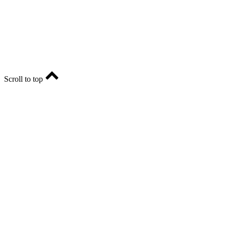
Главный редактор - Марина Николаевна Шарт
E-mail: ria-56@yandex.ru, телефон: +79096123281.
Реклама: ria56-reklama@ya.ru.
Scroll to top