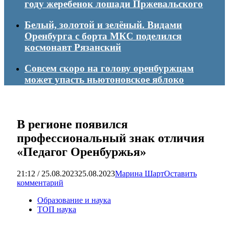
году жеребенок лошади Пржевальского
Белый, золотой и зелёный. Видами
Оренбурга с борта МКС поделился
космонавт Рязанский
Совсем скоро на голову оренбуржцам
может упасть ньютоновское яблоко
В регионе появился
профессиональный знак отличия
«Педагог Оренбуржья»
21:12 / 25.08.2023
25.08.2023
Марина Шарт
Оставить
комментарий
Образование и наука
ТОП наука