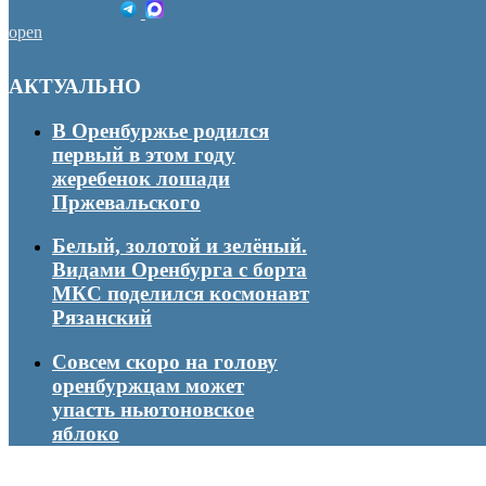
open
АКТУАЛЬНО
В Оренбуржье родился
первый в этом году
жеребенок лошади
Пржевальского
Белый, золотой и зелёный.
Видами Оренбурга с борта
МКС поделился космонавт
Рязанский
Совсем скоро на голову
оренбуржцам может
упасть ньютоновское
яблоко