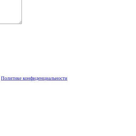
о
Политике конфиденциальности
т уйти на бесконечный скроллинг