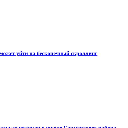
может уйти на бесконечный скроллинг
аходку выставили в школе Сакмарского района